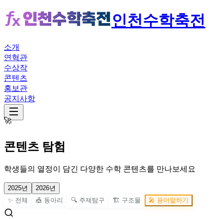
인천수학축전
소개
연혁관
수상작
콘텐츠
홍보관
공지사항
🚀
콘텐츠 탐험
학생들의 열정이 담긴 다양한 수학 콘텐츠를 만나보세요
2025
년
2026
년
✨
전체
🎪
동아리
🔍
주제탐구
🏗️
구조물
🎤
용어말하기